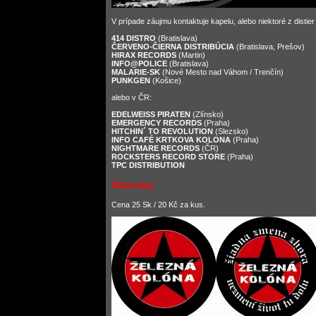
V prípade záujmu kontaktuje kapelu, alebo niektoré z distie
414 DISTRO
(Bratislava)
ČERVENO-ČIERNA DISTRIBÚCIA
(Bratislava, Prešov)
HIRAX RECORDS
(Martin)
INFO@POLICE
(Bratislava)
MALARIE-SK
(Nové Mesto nad Váhom / Trenčín)
PUNKGEN
(Košice)
alebo v ČR:
EDELWEISS PIRATEN
(Zlínsko)
EMERGENCY RECORDS
(Praha)
HITCHIN´ TO REVOLUTION
(Slezsko)
INFO CAFÉ KRTKOVA KOLONA
(Praha)
NIGHTMARE RECORDS
(ČR)
ROCKSTERS RECORD STORE
(Praha)
TPC DISTRIBUTION
Odznaky
Cena 25 Sk / 20 Kč za kus.