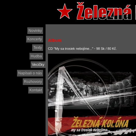
Novinky
Koncerty
Album
Texty
CD "My sa trosiek nebojíme..." - 98 Sk / 80 Kč.
Hudba
Vecičky
Napísali o nás
Rozhovory
Kontakt